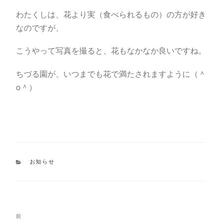
わたくしは、花より実（食べられるもの）の方が好き
なのですが、
こうやって写真を撮ると、花もなかなか良いですね。
ちづる園が、いつまでも花で満たされますように（＾
o＾）
カ
お知らせ
テ
ゴ
リ
ー
投
過
前
稿