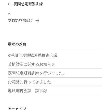
去
ナ
夜間想定避難訓練
の
ビ
投
ゲ
次
次
稿
ー
の
プロ野球観戦！
シ
投
ョ
稿
ン
最近の投稿
令和8年度地域連携推進会議
苦情対応に関するお知らせ
夜間想定避難訓練を行いました。
お花見に行ってきました！
地域連携会議 議事録
アーカイブ