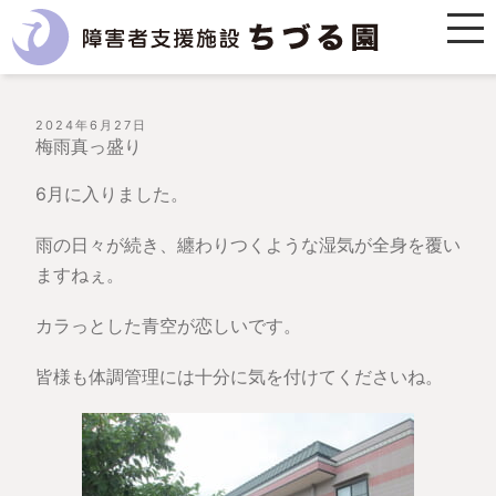
投
2024年6月27日
稿
梅雨真っ盛り
日:
6月に入りました。
雨の日々が続き、纏わりつくような湿気が全身を覆い
ますねぇ。
カラっとした青空が恋しいです。
皆様も体調管理には十分に気を付けてくださいね。