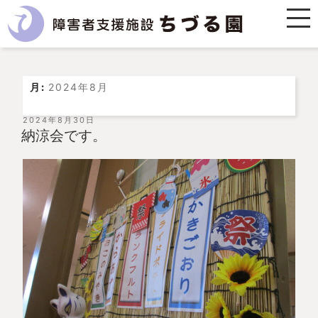
月:
2024年8月
投
2024年8月30日
稿
納涼会です。
日: