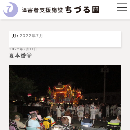
月:
2022年7月
投
2022年7月11日
稿
夏本番🌞
日: