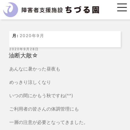
月:
2020年9月
投
2020年9月28日
稿
油断大敵☆
日:
あんなに暑かった昼夜も
めっきり涼しくなり
いつの間にかもう秋ですね(^^)
ご利用者の皆さんの体調管理にも
一層の注意が必要となってきました。