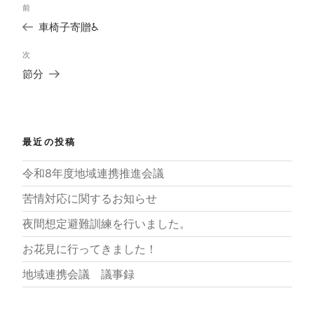
過
前
稿
去
ナ
車椅子寄贈♿
の
ビ
投
ゲ
次
次
稿
ー
の
節分
シ
投
ョ
稿
ン
最近の投稿
令和8年度地域連携推進会議
苦情対応に関するお知らせ
夜間想定避難訓練を行いました。
お花見に行ってきました！
地域連携会議 議事録