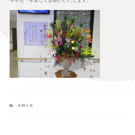
今年も一年宜しくお願いいたします。
カ
お知らせ
テ
ゴ
リ
ー
投