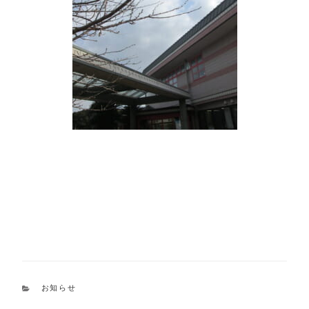
カ
お知らせ
テ
ゴ