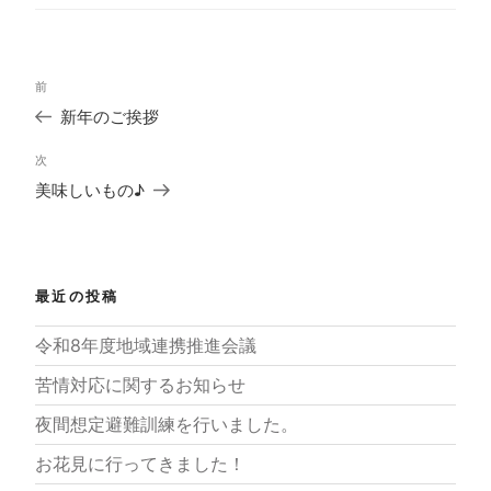
リ
ー
投
過
前
稿
去
ナ
新年のご挨拶
の
ビ
投
ゲ
次
次
稿
ー
の
美味しいもの♪
シ
投
ョ
稿
ン
最近の投稿
令和8年度地域連携推進会議
苦情対応に関するお知らせ
夜間想定避難訓練を行いました。
お花見に行ってきました！